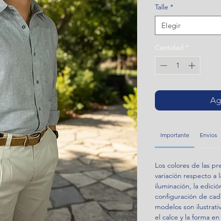
Talle
*
Elegir
Cantidad
*
Agr
Importante
Envios
Los colores de las p
variación respecto a l
iluminación, la edició
configuración de cada
modelos son ilustrati
el calce y la forma en