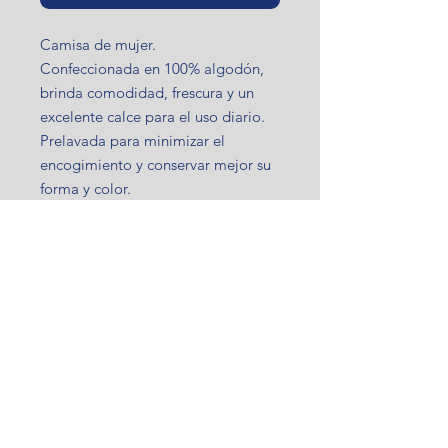
Camisa de mujer.
Confeccionada en 100% algodón,
brinda comodidad, frescura y un
excelente calce para el uso diario.
Prelavada para minimizar el
encogimiento y conservar mejor su
forma y color.
Diseño con combinación en puños y
bajo cuello, que aporta un detalle
distintivo y elegante.
Importante
Los colores de las prendas pueden
Envios
presentar una leve variación respecto
a las fotografías, debido a la
Retiro en el local:
iluminación, la edición de las
Medios de Pago
📍 Ruta 101 km 29.800
imágenes y la configuración de cada