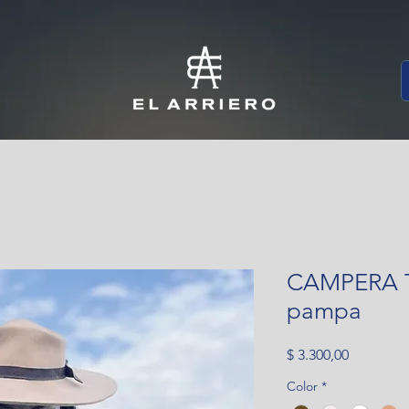
CAMPERA T
pampa
Precio
$ 3.300,00
Color
*