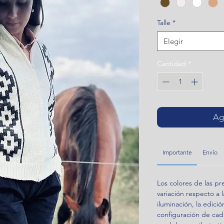
Talle
*
Elegir
Cantidad
*
Agr
Importante
Envío
Los colores de las p
variación respecto a l
iluminación, la edició
configuración de cada