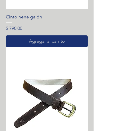
Cinto nene galón
Precio
$ 790,00
Agregar al carrito