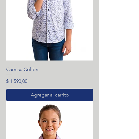
Camisa Colibrí
Precio
$ 1.590,00
Agregar al carrito