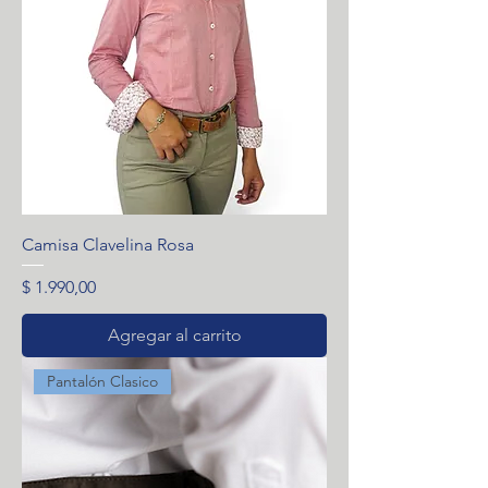
Camisa Clavelina Rosa
Precio
$ 1.990,00
Agregar al carrito
Pantalón Clasico