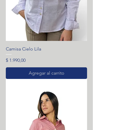
Camisa Cielo Lila
Precio
$ 1.990,00
Agregar al carrito