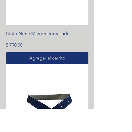
Cinto Nene Marrón engrasado
Precio
$ 790,00
Agregar al carrito