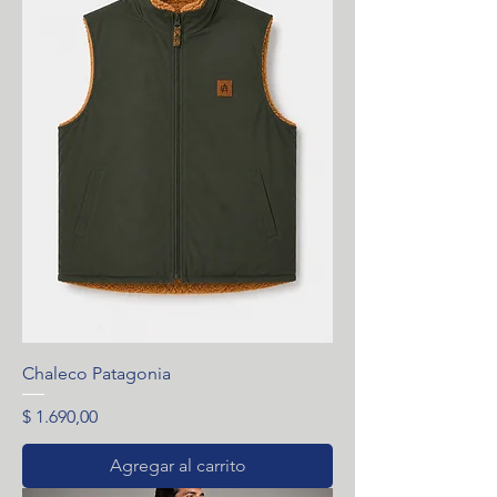
Chaleco Patagonia
Precio
$ 1.690,00
Agregar al carrito