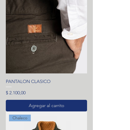
PANTALON CLASICO
Precio
$ 2.100,00
Agregar al carrito
Chaleco