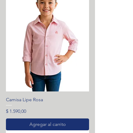
Camisa Lipe Rosa
Precio
$ 1.590,00
Agregar al carrito