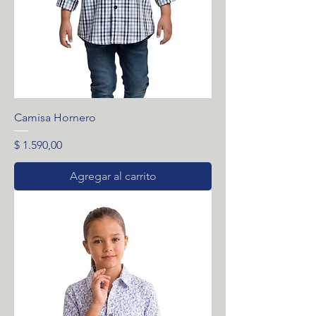
Camisa Hornero
Precio
$ 1.590,00
Agregar al carrito