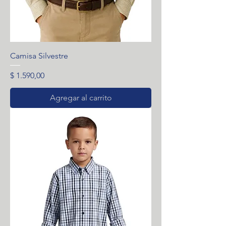
Camisa Silvestre
Precio
$ 1.590,00
Agregar al carrito